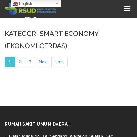
English
RSUD
KATEGORI SMART ECONOMY
(EKONOMI CERDAS)
1
2
3
Next
Last
RUMAH SAKIT UMUM DAERAH
J. Gajah Mada No. 1A, Sendang, Walitelon Selatan, Kec.