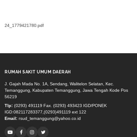
24_1779421780.pdf
RUMAH SAKIT UMUM DAERAH
J. Gajah Mada No. 1A, Sendang, Walitelon Selatan, Kec.
Temanggung, Kabupaten Temanggung, Jawa Tengah Kode Pos
56219
Tlp:
(0293) 491119 Fax. (0293) 493423 IGD/PONEK
IGD:082117283377,(0293)491119 ext 122
Email:
rsud_temanggung@yahoo.co.id