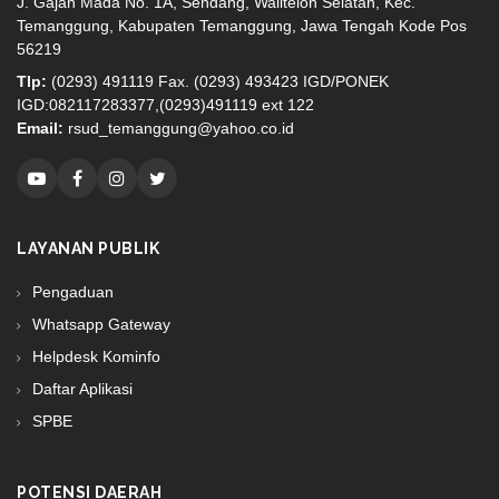
J. Gajah Mada No. 1A, Sendang, Walitelon Selatan, Kec.
Temanggung, Kabupaten Temanggung, Jawa Tengah Kode Pos
56219
Tlp:
(0293) 491119 Fax. (0293) 493423 IGD/PONEK
IGD:082117283377,(0293)491119 ext 122
Email:
rsud_temanggung@yahoo.co.id
LAYANAN PUBLIK
Pengaduan
Whatsapp Gateway
Helpdesk Kominfo
Daftar Aplikasi
SPBE
POTENSI DAERAH